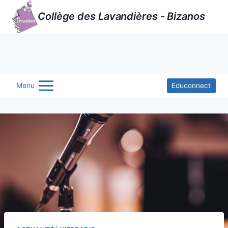
Aller
Collège des Lavandières - Bizanos
au
contenu
Menu
Educonnect