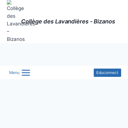
Aller
au
contenu
Collège des Lavandières - Bizanos
Menu
Educonnect