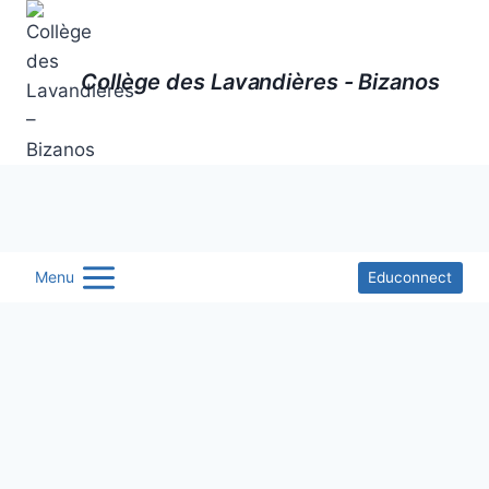
Aller
au
contenu
Collège des Lavandières - Bizanos
Menu
Educonnect