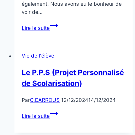
également. Nous avons eu le bonheur de
voir de…
l’Amopa
Lire la suite
:
la
vie
Vie de l'élève
en
poèmes
Le P.P.S (Projet Personnalisé
de Scolarisation)
Par
C.DARROUS
12/12/2024
14/12/2024
Le
Lire la suite
P.P.S
(Projet