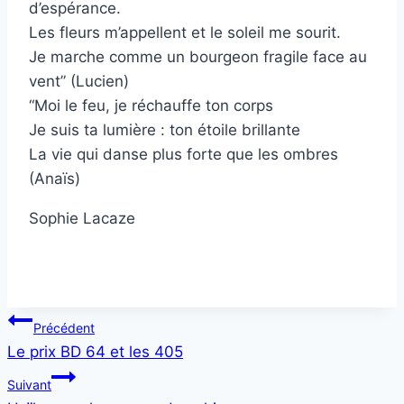
d’espérance.
Les fleurs m’appellent et le soleil me sourit.
Je marche comme un bourgeon fragile face au
vent” (Lucien)
“Moi le feu, je réchauffe ton corps
Je suis ta lumière : ton étoile brillante
La vie qui danse plus forte que les ombres
(Anaïs)
Sophie Lacaze
Navigation
Précédent
Le prix BD 64 et les 405
de
Suivant
l’article