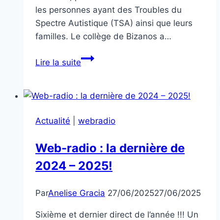
les personnes ayant des Troubles du
Spectre Autistique (TSA) ainsi que leurs
familles. Le collège de Bizanos a…
JOURNEE
Lire la suite
MONDIALE
DE
SENSIBILISATION
A
Actualité
|
webradio
L’AUTISME
2025
Web-radio : la dernière de
2024 – 2025!
Par
Anelise Gracia
27/06/2025
27/06/2025
Sixième et dernier direct de l’année !!! Un