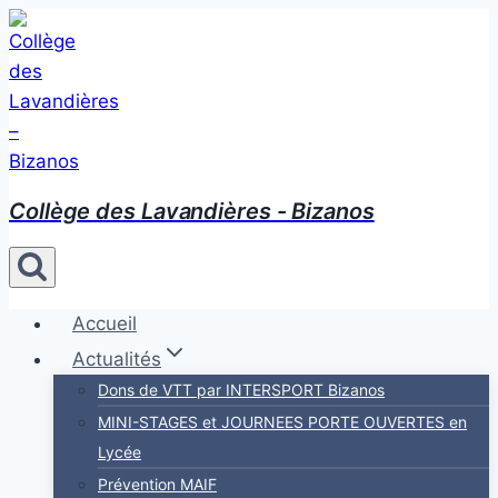
Aller
au
contenu
Collège des Lavandières - Bizanos
Accueil
Actualités
Dons de VTT par INTERSPORT Bizanos
MINI-STAGES et JOURNEES PORTE OUVERTES en
Lycée
Prévention MAIF