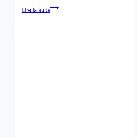
Cadets
Lire la suite
de
la
Sécurité
Civile